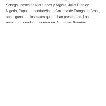
Senegal, pastel de Marruecos y Argelia, Jollof Rice de
Nigeria, Pupusas hondureñas o Coxinha de Frango de Brasil,
son algunos de los platos que se han presentado. Las
recetas se pueden encontrar en
Nuestras Recetas
.
Descarga el Tríptico
Sonrisas con
Especias